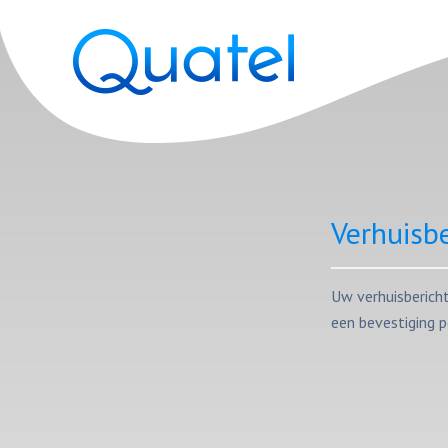
Verhuisb
Uw ver­huis­be­ric
een be­ves­ti­ging 