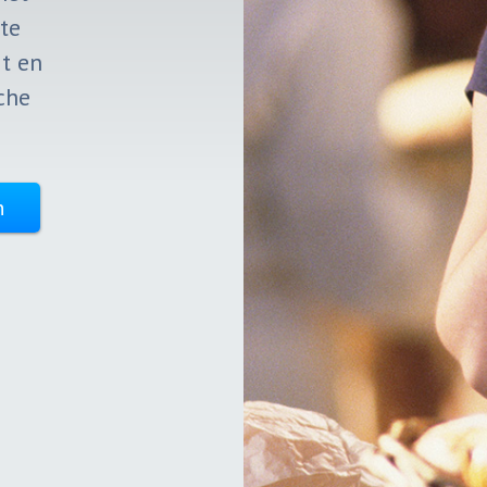
te
t en
che
n