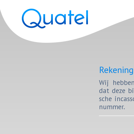
Rekening
Wij heb­ben
dat deze bin
sche in­cas­
num­mer.