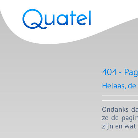
404 - Pag
Helaas, de 
On­danks da
ze de pa­gi­
zijn en wat 