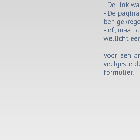
- De link wa
- De pa­gi­n
ben ge­kre­g
- of, maar da
wel­licht ee
Voor een an
veel­ge­stel
for­mu­lier.