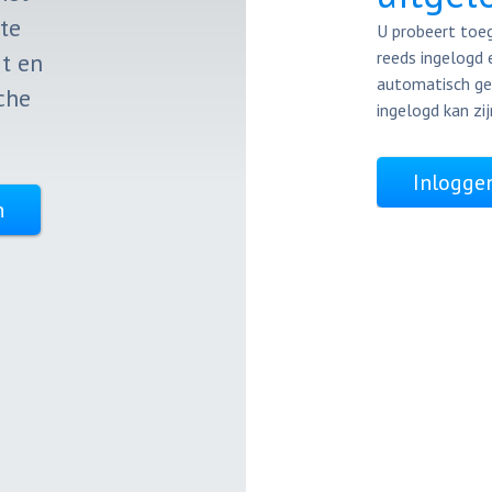
te
U probeert toeg
reeds ingelogd 
t en
automatisch ge
che
ingelogd kan zij
Inlogge
n