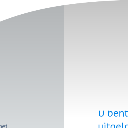
U bent
uitgel
het