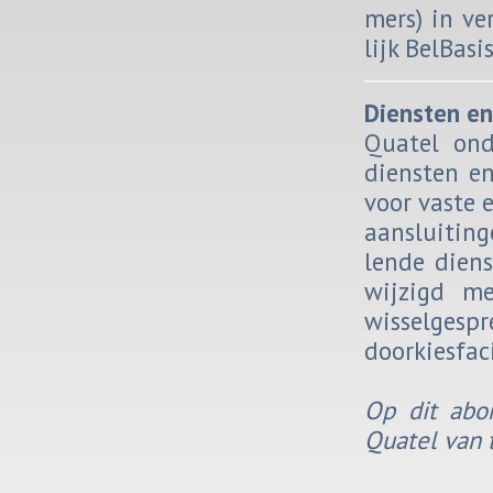
mers) in ver
lijk Bel­Ba­s
Dien­sten en f
Qua­tel on­d
dien­sten en 
voor vaste e
aan­slui­tin
len­de dien
wij­zigd mee
wis­sel­ge­
door­kie­s­fa­ci
Op dit abon
Qua­tel van t