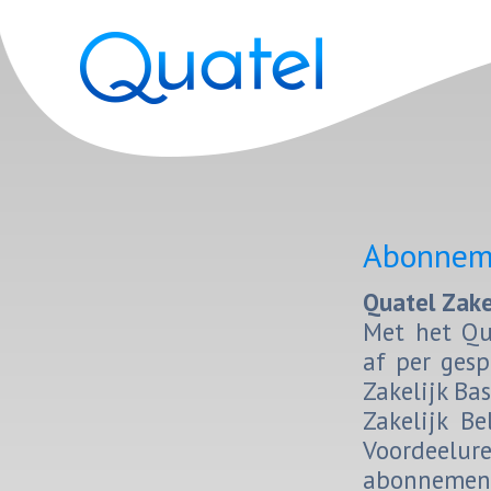
Abonnem
Qua­tel Za­ke
Met het Qua­
af per ge­s
Za­ke­lijk B
Za­ke­lijk B
Voor­deel­u
abon­ne­ment